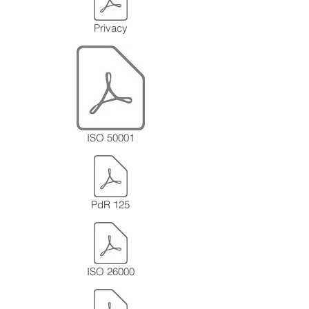
Privacy
ISO 50001
PdR 125
ISO 26000